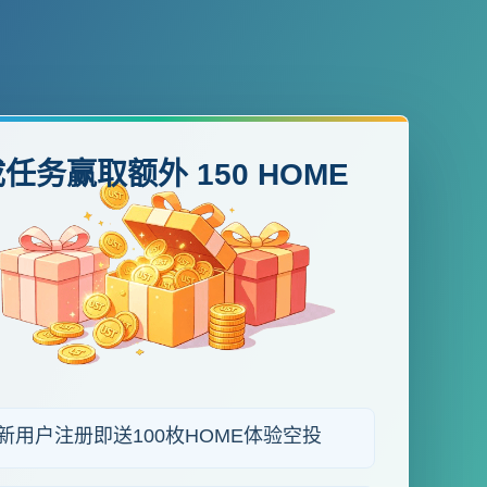
任务赢取额外 150 HOME
新用户注册即送100枚HOME体验空投