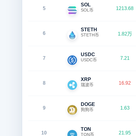
SOL
5
1213.68
SOL币
STETH
6
1.82万
STETH币
USDC
7
7.21
USDC币
XRP
8
16.92
瑞波币
DOGE
9
1.63
狗狗币
TON
10
21.95
TON币