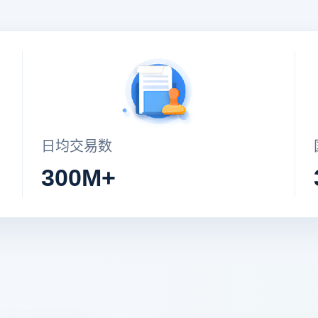
日均交易数
300M+