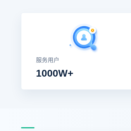
服务用户
1000W+