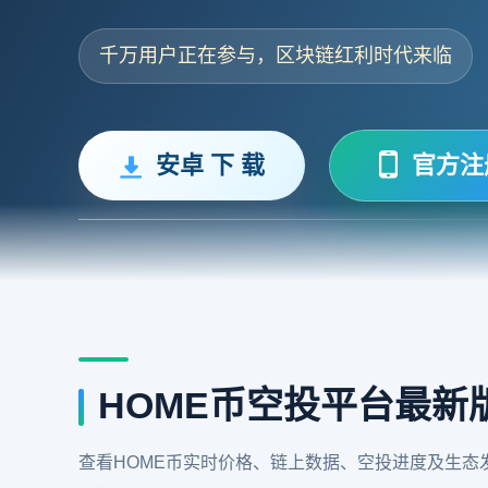
千万用户正在参与，区块链红利时代来临
安卓 下 载
官方注
HOME币空投平台最新版
查看HOME币实时价格、链上数据、空投进度及生态